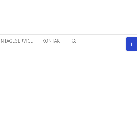
NTAGESERVICE
KONTAKT
Togg
Slidi
Bar
Area