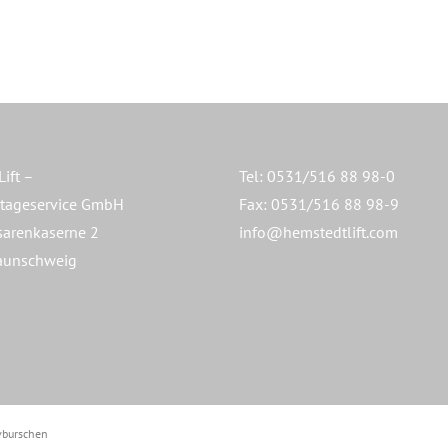
ift –
Tel: 0531/516 88 98-0
ageservice GmbH
Fax: 0531/516 88 98-9
sarenkaserne 2
info@hemstedtlift.com
aunschweig
vburschen